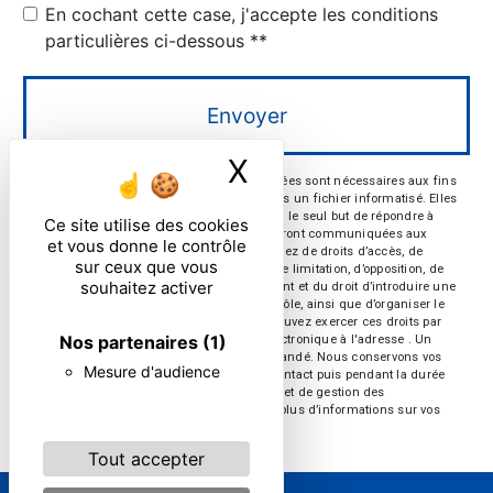
En cochant cette case, j'accepte les conditions
particulières ci-dessous **
Envoyer
X
Masquer le ban
** Les données personnelles communiquées sont nécessaires aux fins
de vous contacter et sont enregistrées dans un fichier informatisé. Elles
sont destinées à et ses sous-traitants dans le seul but de répondre à
Ce site utilise des cookies
votre message. Les données collectées seront communiquées aux
et vous donne le contrôle
seuls destinataires suivants: . Vous disposez de droits d’accès, de
sur ceux que vous
rectification, d’effacement, de portabilité, de limitation, d’opposition, de
souhaitez activer
retrait de votre consentement à tout moment et du droit d’introduire une
réclamation auprès d’une autorité de contrôle, ainsi que d’organiser le
sort de vos données post-mortem. Vous pouvez exercer ces droits par
Nos partenaires
(1)
voie postale à l'adresse ou par courrier électronique à l'adresse . Un
justificatif d'identité pourra vous être demandé. Nous conservons vos
Mesure d'audience
données pendant la période de prise de contact puis pendant la durée
de prescription légale aux fins probatoires et de gestion des
contentieux. Consultez le site cnil.fr pour plus d’informations sur vos
droits.
Tout accepter