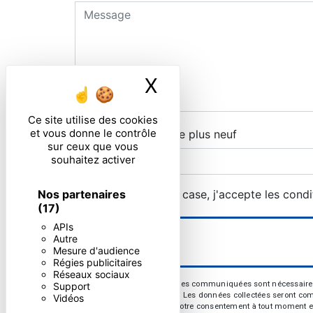
X
Masquer le ban
Ce site utilise des cookies
et vous donne le contrôle
Combien font quatre plus neuf
sur ceux que vous
souhaitez activer
Nos partenaires
En cochant cette case, j'accepte les condi
(17)
APIs
Autre
Mesure d'audience
Régies publicitaires
Réseaux sociaux
** Les données personnelles communiquées sont nécessaires aux
Support
répondre à votre message. Les données collectées seront commun
Vidéos
d’opposition, de retrait de votre consentement à tout moment e