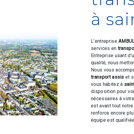
à sa
L’entreprise
AMBUL
services en
transpo
Entreprise usant d’
qualité, nous metto
Nous vous accompag
transport assis
et s
vous habitez à
sain
disposition pour v
nécessaires à votre
est avant tout notr
renforce encore plus
équipe est qualifiée