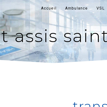
Accueil
Ambulance
VSL
t assis sain
trans