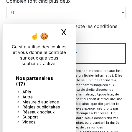
Combien font cinq plus deux
En cochant cette case, j'accepte les conditions
X
Masquer le ban
particulières ci-dessous **
Ce site utilise des cookies
et vous donne le contrôle
Envoyer
sur ceux que vous
souhaitez activer
** Les données personnelles communiquées sont nécessaires aux fins
de vous contacter et sont enregistrées dans un fichier informatisé. Elles
Nos partenaires
sont destinées à et ses sous-traitants dans le seul but de répondre à
(17)
votre message. Les données collectées seront communiquées aux
seuls destinataires suivants: . Vous disposez de droits d’accès, de
APIs
rectification, d’effacement, de portabilité, de limitation, d’opposition, de
Autre
retrait de votre consentement à tout moment et du droit d’introduire une
Mesure d'audience
réclamation auprès d’une autorité de contrôle, ainsi que d’organiser le
Régies publicitaires
sort de vos données post-mortem. Vous pouvez exercer ces droits par
Réseaux sociaux
voie postale à l'adresse ou par courrier électronique à l'adresse . Un
Support
justificatif d'identité pourra vous être demandé. Nous conservons vos
Vidéos
données pendant la période de prise de contact puis pendant la durée
de prescription légale aux fins probatoires et de gestion des