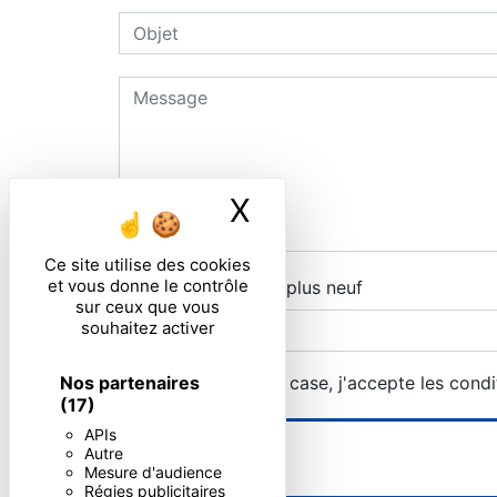
X
Masquer le ban
Ce site utilise des cookies
et vous donne le contrôle
Combien font deux plus neuf
sur ceux que vous
souhaitez activer
Nos partenaires
En cochant cette case, j'accepte les condi
(17)
APIs
Autre
Mesure d'audience
Régies publicitaires