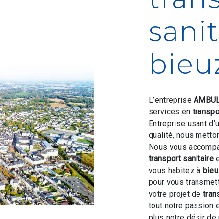
sanit
bieu
L’entreprise
AMBUL
services en
transpo
Entreprise usant d’
qualité, nous metto
Nous vous accompag
transport sanitaire
e
vous habitez à
bieu
pour vous transmet
votre projet de
tran
tout notre passion 
plus notre désir de 