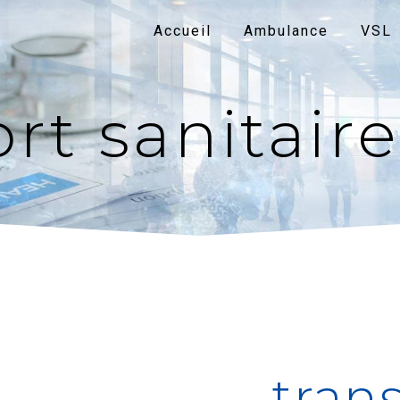
Accueil
Ambulance
VSL
rt sanitair
tran