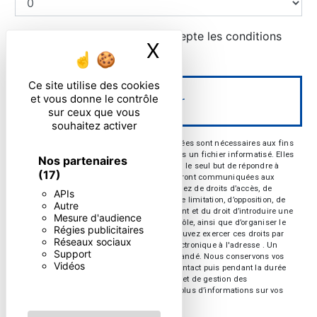
En cochant cette case, j'accepte les conditions
X
Masquer le ban
particulières ci-dessous **
Ce site utilise des cookies
et vous donne le contrôle
Envoyer
sur ceux que vous
souhaitez activer
** Les données personnelles communiquées sont nécessaires aux fins
de vous contacter et sont enregistrées dans un fichier informatisé. Elles
Nos partenaires
sont destinées à et ses sous-traitants dans le seul but de répondre à
(17)
votre message. Les données collectées seront communiquées aux
seuls destinataires suivants: . Vous disposez de droits d’accès, de
APIs
rectification, d’effacement, de portabilité, de limitation, d’opposition, de
Autre
retrait de votre consentement à tout moment et du droit d’introduire une
Mesure d'audience
réclamation auprès d’une autorité de contrôle, ainsi que d’organiser le
Régies publicitaires
sort de vos données post-mortem. Vous pouvez exercer ces droits par
Réseaux sociaux
voie postale à l'adresse ou par courrier électronique à l'adresse . Un
Support
justificatif d'identité pourra vous être demandé. Nous conservons vos
Vidéos
données pendant la période de prise de contact puis pendant la durée
de prescription légale aux fins probatoires et de gestion des
contentieux. Consultez le site cnil.fr pour plus d’informations sur vos
droits.