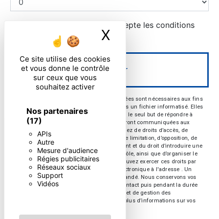
En cochant cette case, j'accepte les conditions
X
Masquer le ban
particulières ci-dessous **
Ce site utilise des cookies
et vous donne le contrôle
Envoyer
sur ceux que vous
souhaitez activer
** Les données personnelles communiquées sont nécessaires aux fins
de vous contacter et sont enregistrées dans un fichier informatisé. Elles
Nos partenaires
sont destinées à et ses sous-traitants dans le seul but de répondre à
(17)
votre message. Les données collectées seront communiquées aux
seuls destinataires suivants: . Vous disposez de droits d’accès, de
APIs
rectification, d’effacement, de portabilité, de limitation, d’opposition, de
Autre
retrait de votre consentement à tout moment et du droit d’introduire une
Mesure d'audience
réclamation auprès d’une autorité de contrôle, ainsi que d’organiser le
Régies publicitaires
sort de vos données post-mortem. Vous pouvez exercer ces droits par
Réseaux sociaux
voie postale à l'adresse ou par courrier électronique à l'adresse . Un
Support
justificatif d'identité pourra vous être demandé. Nous conservons vos
Vidéos
données pendant la période de prise de contact puis pendant la durée
de prescription légale aux fins probatoires et de gestion des
contentieux. Consultez le site cnil.fr pour plus d’informations sur vos
droits.