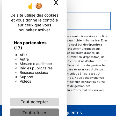
X
Masquer le ban
particulières ci-dessous **
Ce site utilise des cookies
et vous donne le contrôle
Envoyer
sur ceux que vous
souhaitez activer
** Les données personnelles communiquées sont nécessaires aux fins
de vous contacter et sont enregistrées dans un fichier informatisé. Elles
Nos partenaires
sont destinées à et ses sous-traitants dans le seul but de répondre à
(17)
votre message. Les données collectées seront communiquées aux
seuls destinataires suivants: . Vous disposez de droits d’accès, de
APIs
rectification, d’effacement, de portabilité, de limitation, d’opposition, de
Autre
retrait de votre consentement à tout moment et du droit d’introduire une
Mesure d'audience
réclamation auprès d’une autorité de contrôle, ainsi que d’organiser le
Régies publicitaires
sort de vos données post-mortem. Vous pouvez exercer ces droits par
Réseaux sociaux
voie postale à l'adresse ou par courrier électronique à l'adresse . Un
Support
justificatif d'identité pourra vous être demandé. Nous conservons vos
Vidéos
données pendant la période de prise de contact puis pendant la durée
de prescription légale aux fins probatoires et de gestion des
contentieux. Consultez le site cnil.fr pour plus d’informations sur vos
droits.
Tout accepter
Tout refuser
Recherches fréquentes