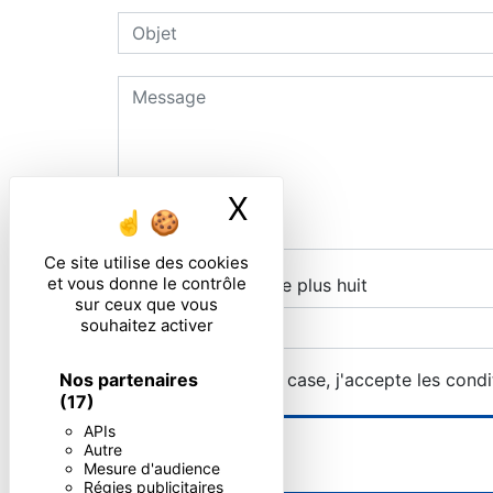
X
Masquer le ban
Ce site utilise des cookies
et vous donne le contrôle
Combien font quatre plus huit
sur ceux que vous
souhaitez activer
Nos partenaires
En cochant cette case, j'accepte les condi
(17)
APIs
Autre
Mesure d'audience
Régies publicitaires