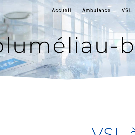
Accueil
Ambulance
VSL
pluméliau-b
VSL 