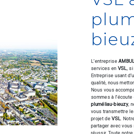
plum
bieu
L’entreprise
AMBUL
services en
VSL
, s
Entreprise usant d’
qualité, nous metto
Nous vous accompag
sommes à l’écoute 
pluméliau-bieuzy
, 
vous transmettre l
projet de
VSL
. Notr
partager avec vous 
réussir. Toute notre