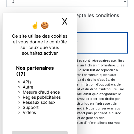
En cochant cette case, j'accepte les conditions
X
Masquer le ban
particulières ci-dessous **
Ce site utilise des cookies
et vous donne le contrôle
Envoyer
sur ceux que vous
souhaitez activer
** Les données personnelles communiquées sont nécessaires aux fins
de vous contacter et sont enregistrées dans un fichier informatisé. Elles
Nos partenaires
sont destinées à et ses sous-traitants dans le seul but de répondre à
(17)
votre message. Les données collectées seront communiquées aux
seuls destinataires suivants: . Vous disposez de droits d’accès, de
APIs
rectification, d’effacement, de portabilité, de limitation, d’opposition, de
Autre
retrait de votre consentement à tout moment et du droit d’introduire une
Mesure d'audience
réclamation auprès d’une autorité de contrôle, ainsi que d’organiser le
Régies publicitaires
sort de vos données post-mortem. Vous pouvez exercer ces droits par
Réseaux sociaux
voie postale à l'adresse ou par courrier électronique à l'adresse . Un
Support
justificatif d'identité pourra vous être demandé. Nous conservons vos
Vidéos
données pendant la période de prise de contact puis pendant la durée
de prescription légale aux fins probatoires et de gestion des
contentieux. Consultez le site cnil.fr pour plus d’informations sur vos
droits.