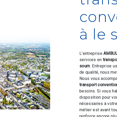
conv
à le 
L’entreprise
AMBUL
services en
transpo
sourn
. Entreprise u
de qualité, nous me
Nous vous accompag
transport conventi
besoins. Si vous ha
disposition pour v
nécessaires à votre
métier est avant to
renforce encore plus