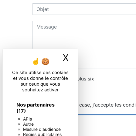
X
Masquer le ban
Ce site utilise des cookies
et vous donne le contrôle
Combien font cinq plus six
sur ceux que vous
souhaitez activer
Nos partenaires
En cochant cette case, j'accepte les condi
(17)
APIs
Autre
Mesure d'audience
Régies publicitaires