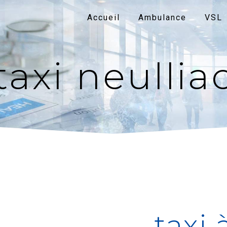
Accueil
Ambulance
VSL
taxi neullia
taxi 