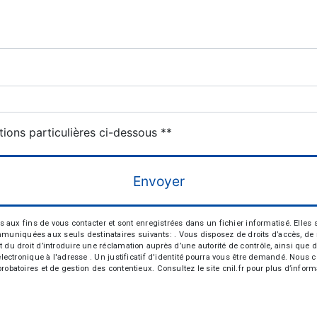
deau des cookies
tions particulières ci-dessous **
Envoyer
 fins de vous contacter et sont enregistrées dans un fichier informatisé. Elles so
iquées aux seuls destinataires suivants: . Vous disposez de droits d’accès, de recti
t du droit d’introduire une réclamation auprès d’une autorité de contrôle, ainsi qu
r électronique à l'adresse . Un justificatif d'identité pourra vous être demandé. Nou
robatoires et de gestion des contentieux. Consultez le site cnil.fr pour plus d’inform